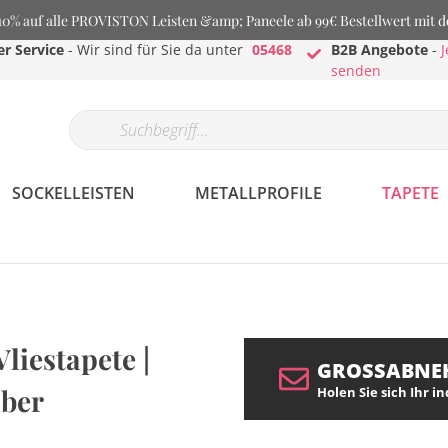
% auf alle PROVISTON Leisten &amp; Paneele ab 99€ Bestellwert mit 
r Service
- Wir sind für Sie da unter
05468
B2B Angebote
-
J
senden
SOCKELLEISTEN
METALLPROFILE
TAPETE
Vliestapete |
GROSSABNE
lber
Holen Sie sich Ihr i