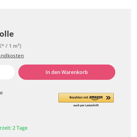
olle
€* / 1 m²)
sandkosten
e
In den Warenkorb
le
rzeit: 2 Tage