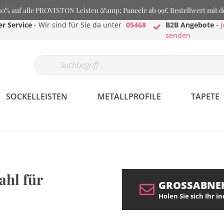
% auf alle PROVISTON Leisten &amp; Paneele ab 99€ Bestellwert mit 
r Service
- Wir sind für Sie da unter
05468
B2B Angebote
-
J
senden
SOCKELLEISTEN
METALLPROFILE
TAPETE
hl für
GROSSABNE
Holen Sie sich Ihr i