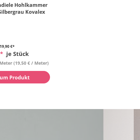
ndiele Hohlkammer
Silbergrau Kovalex
19,90 €*
 *
je Stück
 Meter
(19,50 € / Meter)
um Produkt