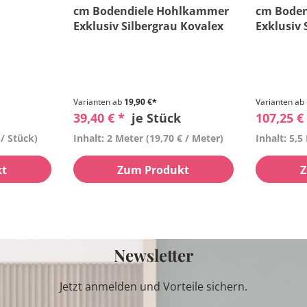
cm Bodendiele Hohlkammer
cm Bode
Exklusiv Silbergrau Kovalex
Exklusiv 
Varianten ab
19,90 €*
Varianten ab
39,40 € *
je Stück
107,25 €
 / Stück)
Inhalt: 2 Meter
(19,70 € / Meter)
Inhalt: 5,5
kt
Zum Produkt
Z
Newsletter
Jetzt anmelden und Vorteile sichern.