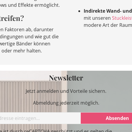
ws und Effekte ermöglicht.
Indirekte Wand- un
treifen?
mit unseren
Stucklei
modere Art der Raum
n Faktoren ab, darunter
edingungen und wie gut die
ertige Bänder können
 oder mehr halten.
Newsletter
Jetzt anmelden und Vorteile sichern.
Abmeldung jederzeit möglich.
Absenden
te ist durch reCAPTCHA geschützt und es gelten die