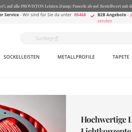
% auf alle PROVISTON Leisten &amp; Paneele ab 99€ Bestellwert mit 
r Service
- Wir sind für Sie da unter
05468
B2B Angebote
-
J
senden
SOCKELLEISTEN
METALLPROFILE
TAPETE
Hochwertige LE
Lichtkonzepte