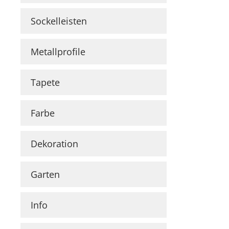
Malervlies
Farbinformationen
3D Wandpaneele
Perlvlies
Sockelleisten
Raumgestaltungsideen
Sonderprofile
Anwendungsvideos
Metallprofile
Tapete
Farbe
Dekoration
Garten
Info