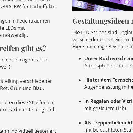
GB/RGBW für Farbeffekte.
Gestaltungsideen 
gen in Feuchträumen
te LEDs mit
Die LED Stripes sind unglau
e notwendig.
verschiedenen Bereichen d
eifen gibt es?
Hier sind einige Beispiele 
Unter Küchenschrä
n einer einzigen Farbe.
Atmosphäre in deiner
weiß.
Hinter dem Fernsehe
stellung verschiedener
Augenbelastung mit e
Rot, Grün und Blau.
In Regalen oder Vitr
bieten diese Streifen ein
mit gezieltem Licht.
sere Farbdarstellung und -
Als Treppenbeleuch
mit beleuchteten Stuf
ann individuell gesteuert