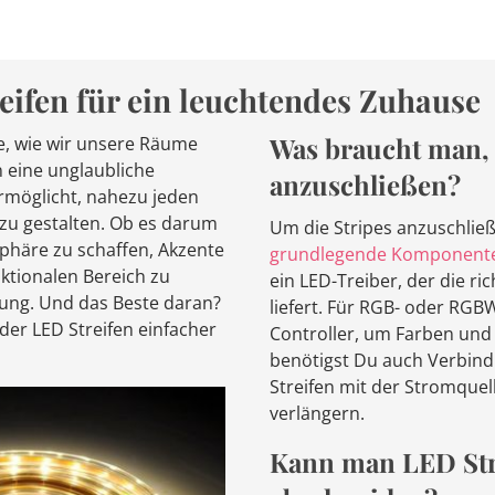
ifen für ein leuchtendes Zuhause
Was braucht man,
e, wie wir unsere Räume
n eine unglaubliche
anzuschließen?
s ermöglicht, nahezu jeden
 zu gestalten. Ob es darum
Um die Stripes anzuschließ
phäre zu schaffen, Akzente
grundlegende Komponent
nktionalen Bereich zu
ein LED-Treiber, der die r
ösung. Und das Beste daran?
liefert. Für RGB- oder RGB
nder LED Streifen einfacher
Controller, um Farben un
benötigst Du auch Verbind
Streifen mit der Stromquel
verlängern.
Kann man LED Str