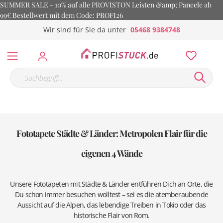
SUMMER SALE - 10% auf alle PROVISTON Leisten &amp; Paneele ab
99€ Bestellwert mit dem Code: PROFI26
Wir sind für Sie da unter
05468 9384748
Fototapete Städte & Länder: Metropolen Flair für die
eigenen 4 Wände
Unsere Fototapeten mit Städte & Länder entführen Dich an Orte, die
Du schon immer besuchen wolltest – sei es die atemberaubende
Aussicht auf die Alpen, das lebendige Treiben in Tokio oder das
historische Flair von Rom.