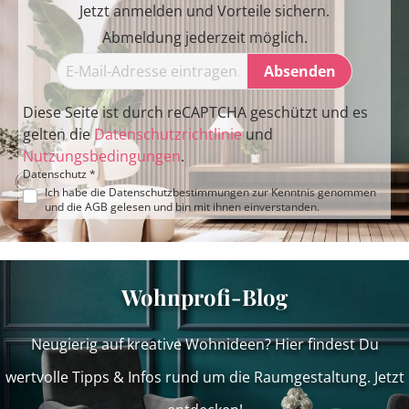
Jetzt anmelden und Vorteile sichern.
Abmeldung jederzeit möglich.
Absenden
Diese Seite ist durch reCAPTCHA geschützt und es
gelten die
Datenschutzrichtlinie
und
Nutzungsbedingungen
.
Datenschutz *
Ich habe die
Datenschutzbestimmungen
zur Kenntnis genommen
und die
AGB
gelesen und bin mit ihnen einverstanden.
Wohnprofi-Blog
Neugierig auf kreative Wohnideen? Hier findest Du
wertvolle Tipps & Infos rund um die Raumgestaltung. Jetzt