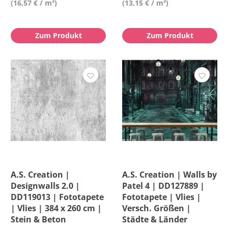
(16,57 € / m²)
(13,15 € / m²)
Zum Produkt
Zum Produkt
A.S. Creation |
A.S. Creation | Walls by
Designwalls 2.0 |
Patel 4 | DD127889 |
DD119013 | Fototapete
Fototapete | Vlies |
| Vlies | 384 x 260 cm |
Versch. Größen |
Stein & Beton
Städte & Länder