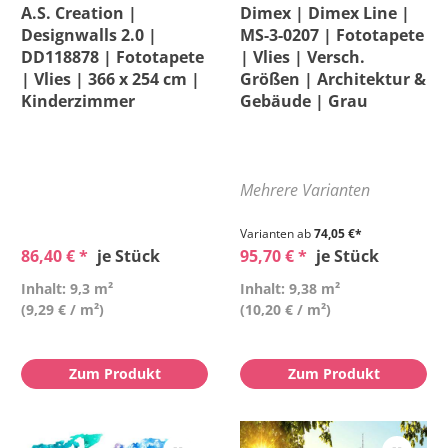
A.S. Creation |
Dimex | Dimex Line |
Designwalls 2.0 |
MS-3-0207 | Fototapete
Größe
DD118878 | Fototapete
| Vlies | Versch.
| Vlies | 366 x 254 cm |
Größen | Architektur &
Kinderzimmer
Gebäude | Grau
Höhe
Kollektion
Mehrere Varianten
Länge
Varianten ab
74,05 €*
86,40 € *
je Stück
95,70 € *
je Stück
Material
Inhalt: 9,3 m²
Inhalt: 9,38 m²
(9,29 € / m²)
(10,20 € / m²)
Muster & Stil
Zum Produkt
Zum Produkt
Preis