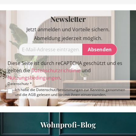
Newsletter
Jetzt anmelden und Vorteile sichern.
Abmeldung jederzeit möglich.
Absenden
Diese Seite ist durch reCAPTCHA geschützt und es
gelten die
Datenschutzrichtlinie
und
Nutzungsbedingungen
.
Datenschutz *
Ich habe die
Datenschutzbestimmungen
zur Kenntnis genommen
und die
AGB
gelesen und bin mit ihnen einverstanden.
Wohnprofi-Blog