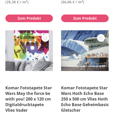
(25,38 € / m²)
(56,06 € / m²)
Zum Produkt
Zum Produkt
Komar Fototapete Star
Komar Fototapete Star
Wars May the force be
Wars Hoth Echo Base
with you! 200 x 120 cm
250 x 500 cm Vlies Hoth
Digitaldrucktapete
Echo Base Geheimbasis
Vlies Vader
Gletscher