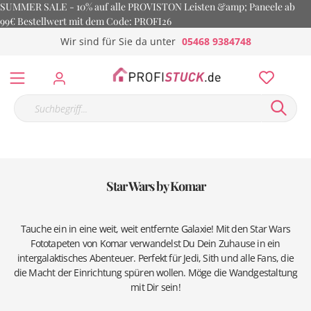
SUMMER SALE - 10% auf alle PROVISTON Leisten &amp; Paneele ab
99€ Bestellwert mit dem Code: PROFI26
Wir sind für Sie da unter
05468 9384748
Star Wars by Komar
Tauche ein in eine weit, weit entfernte Galaxie! Mit den Star Wars
Fototapeten von Komar verwandelst Du Dein Zuhause in ein
intergalaktisches Abenteuer. Perfekt für Jedi, Sith und alle Fans, die
die Macht der Einrichtung spüren wollen. Möge die Wandgestaltung
mit Dir sein!