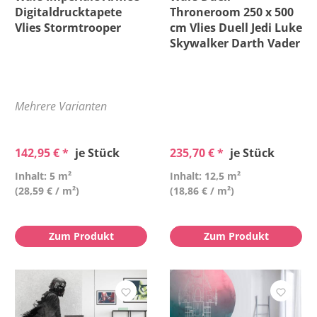
Höhe
Digitaldrucktapete
Throneroom 250 x 500
Vlies Stormtrooper
cm Vlies Duell Jedi Luke
Skywalker Darth Vader
Kollektion
Material
Mehrere Varianten
Muster & Stil
142,95 € *
je Stück
235,70 € *
je Stück
Preis
Inhalt: 5 m²
Inhalt: 12,5 m²
(28,59 € / m²)
(18,86 € / m²)
Versandkostenfrei
Zum Produkt
Zum Produkt