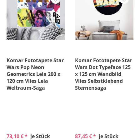
Komar Fototapete Star
Komar Fototapete Star
Wars Pop Neon
Wars Dot Typeface 125
Geometrics Leia 200 x
x 125 cm Wandbild
120 cm Vlies Leia
Vlies Selbstklebend
Weltraum-Saga
Sternensaga
73,10 € *
je Stück
87,45 € *
je Stück