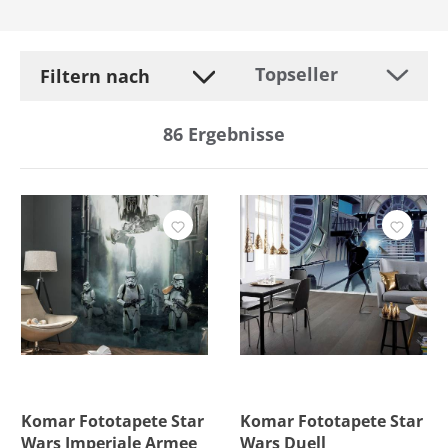
Filtern nach
86
Ergebnisse
Hersteller
Befestigung
Breite
Farbe
Größe
Komar Fototapete Star
Komar Fototapete Star
Wars Imperiale Armee
Wars Duell