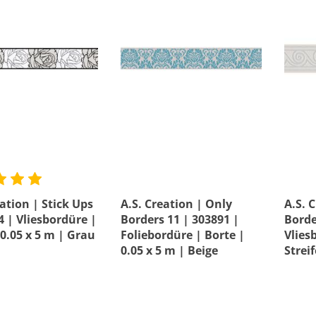
e
Material
s
Bewertung mind.
eation | Stick Ups
A.S. Creation | Only
A.S. 
4 | Vliesbordüre |
Borders 11 | 303891 |
Borde
 0.05 x 5 m | Grau
Foliebordüre | Borte |
Vlies
0.05 x 5 m | Beige
Strei
0.08 