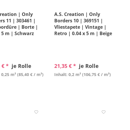
Creation | Only
A.S. Creation | Only
rs 11 | 303461 |
Borders 10 | 369151 |
bordüre | Borte |
Vliestapete | Vintage |
x 5 m | Schwarz
Retro | 0.04 x 5 m | Beige
 € *
je Rolle
21,35 € *
je Rolle
: 0,25 m²
(85,40 € / m²)
Inhalt: 0,2 m²
(106,75 € / m²)