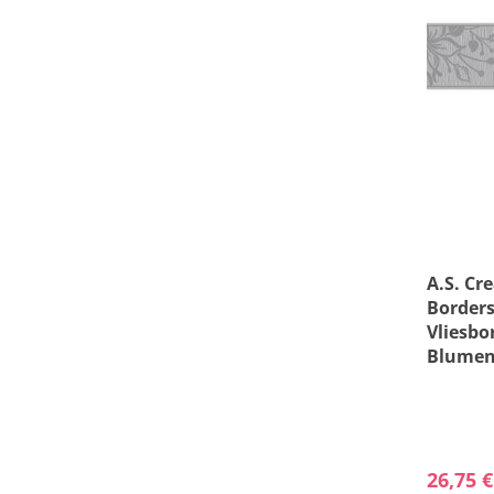
A.S. Cr
Borders
Vliesbo
Blumeno
0.13 m 
26,75 