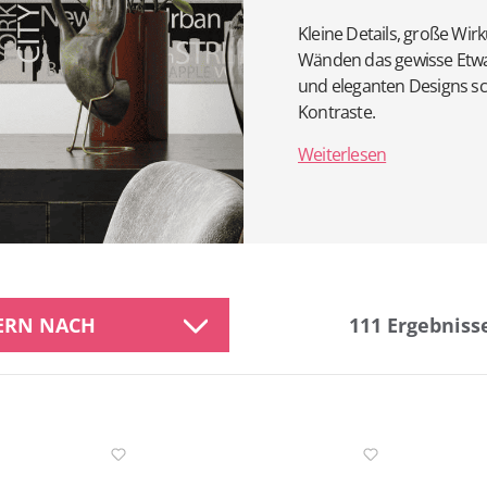
Kleine Details, große Wir
Wänden das gewisse Etwas.
und eleganten Designs s
Kontraste.
Weiterlesen
TERN NACH
111
Ergebniss
eller
Befestigung
ernung
Farbe