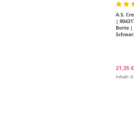
A.S. Cr
| 90431
Borte | 
Schwar
21,35 
Inhalt: 0