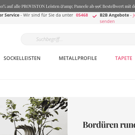
% auf alle PROVISTON Leisten &amp; Paneele ab 99€ Bestellwert mit 
r Service
- Wir sind für Sie da unter
05468
B2B Angebote
-
J
senden
SOCKELLEISTEN
METALLPROFILE
TAPETE
Bordüren rund