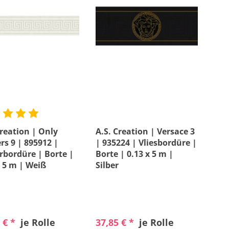
Creation | Only
A.S. Creation | Versace 3
rs 9 | 895912 |
| 935224 | Vliesbordüre |
rbordüre | Borte |
Borte | 0.13 x 5 m |
x 5 m | Weiß
Silber
 € *
je Rolle
37,85 € *
je Rolle