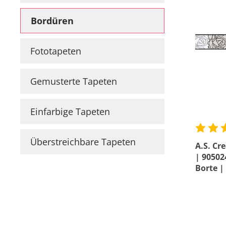
Malervlies
Farbinformationen
3D Wandpaneele
Perlvlies
Bordüren
Läng
Raumgestaltungsideen
Sonderprofile
Anwendungsvideos
Fototapeten
Prei
Gemusterte Tapeten
Einfarbige Tapeten
Überstreichbare Tapeten
A.S. Cr
| 90502
Borte |