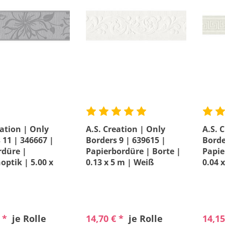
eation | Only
A.S. Creation | Only
A.S. 
 11 | 346667 |
Borders 9 | 639615 |
Borde
rdüre |
Papierbordüre | Borte |
Papie
ptik | 5.00 x
0.13 x 5 m | Weiß
0.04 
| Grau
€ *
je Rolle
14,70 € *
je Rolle
14,15