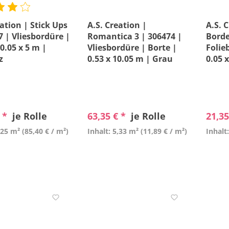
eation | Stick Ups
A.S. Creation |
A.S. 
7 | Vliesbordüre |
Romantica 3 | 306474 |
Borde
0.05 x 5 m |
Vliesbordüre | Borte |
Folie
z
0.53 x 10.05 m | Grau
0.05 
€ *
je Rolle
63,35 € *
je Rolle
21,35
,25 m²
(85,40 € / m²)
Inhalt: 5,33 m²
(11,89 € / m²)
Inhalt