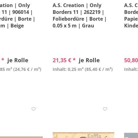
eation | Only
A.S. Creation | Only
A.S. 
 11 | 906014 |
Borders 11 | 262219 |
Borde
rdüre | Borte |
Foliebordüre | Borte |
Papie
5 m | Beige
0.05 x 5 m | Grau
Kinde
0.155
€ *
je Rolle
21,35 € *
je Rolle
50,80
,85 m²
(24,76 € / m²)
Inhalt: 0,25 m²
(85,40 € / m²)
Inhalt