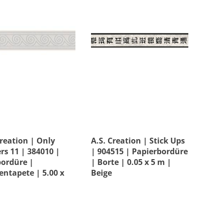
Muster & Stil
Versandkostenfrei
Creation | Only
A.S. Creation | Stick Ups
rs 11 | 384010 |
| 904515 | Papierbordüre
bordüre |
| Borte | 0.05 x 5 m |
fentapete | 5.00 x
Beige
m | Grau