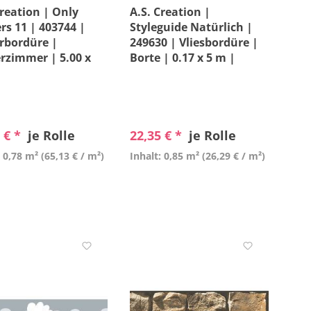
Creation | Only
A.S. Creation |
rs 11 | 403744 |
Styleguide Natürlich |
rbordüre |
249630 | Vliesbordüre |
rzimmer | 5.00 x
Borte | 0.17 x 5 m |
 m | Grau
Creme
 € *
je Rolle
22,35 € *
je Rolle
: 0,78 m²
(65,13 € / m²)
Inhalt: 0,85 m²
(26,29 € / m²)