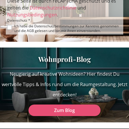
Diese Seite ist durch reCAPTCHA geschützt und es
gelten die
Datenschutzrichtlinie
und
Nutzungsbedingungen
.
Datenschutz *
Ich habe die
Datenschutzbestimmungen
zur Kenntnis genommen
und die
AGB
gelesen und bin mit ihnen einverstanden.
Wohnprofi-Blog
Neugierig auf kreative Wohnideen? Hier findest Du
wertvolle Tipps & Infos rund um die Raumgestaltung. Jetzt
entdecken!
Zum Blog