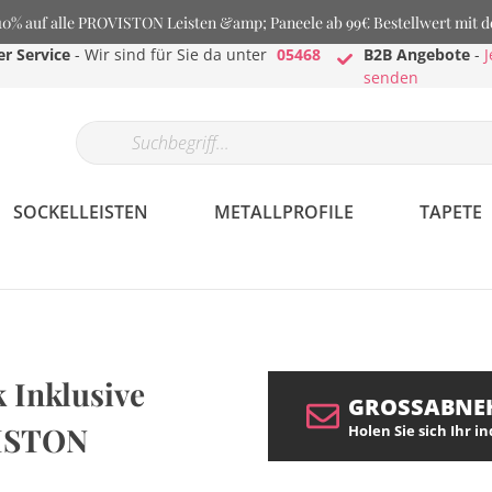
% auf alle PROVISTON Leisten &amp; Paneele ab 99€ Bestellwert mit 
r Service
- Wir sind für Sie da unter
05468
B2B Angebote
-
J
senden
SOCKELLEISTEN
METALLPROFILE
TAPETE
k Inklusive
GROSSABNE
VISTON
Holen Sie sich Ihr i