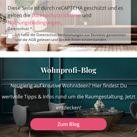
Diese Seite ist durch reCAPTCHA geschützt und es
gelten die
Datenschutzrichtlinie
und
Nutzungsbedingungen
.
Datenschutz *
Ich habe die
Datenschutzbestimmungen
zur Kenntnis genommen
und die
AGB
gelesen und bin mit ihnen einverstanden.
Wohnprofi-Blog
Neugierig auf kreative Wohnideen? Hier findest Du
wertvolle Tipps & Infos rund um die Raumgestaltung. Jetzt
entdecken!
Zum Blog