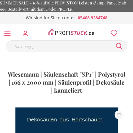
SUMMER SALE - 10% auf alle PROVISTON Leisten &amp; Paneele ab
99€ Bestellwert mit dem Code: PROFI26
Wir sind für Sie da unter
05468 9384748
Wiesemann | Säulenschaft "SP1" | Polystyrol
| 166 x 2000 mm | Säulenprofil | Dekosäule
| kanneliert