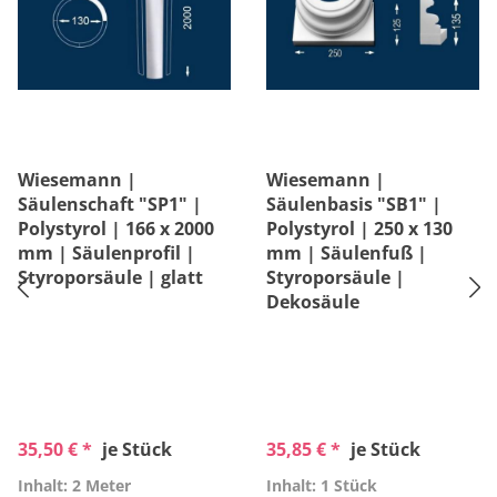
Wiesemann |
Wiesemann |
Säulenschaft "SP1" |
Säulenbasis "SB1" |
Polystyrol | 166 x 2000
Polystyrol | 250 x 130
mm | Säulenprofil |
mm | Säulenfuß |
Styroporsäule | glatt
Styroporsäule |
Dekosäule
35,50 € *
je Stück
35,85 € *
je Stück
Inhalt: 2 Meter
Inhalt: 1 Stück