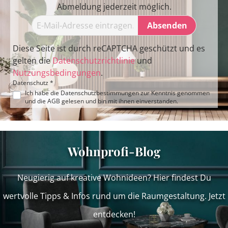
Abmeldung jederzeit möglich.
Absenden
Diese Seite ist durch reCAPTCHA geschützt und es
gelten die
Datenschutzrichtlinie
und
Nutzungsbedingungen
.
Datenschutz *
Ich habe die
Datenschutzbestimmungen
zur Kenntnis genommen
und die
AGB
gelesen und bin mit ihnen einverstanden.
Wohnprofi-Blog
Neugierig auf kreative Wohnideen? Hier findest Du
wertvolle Tipps & Infos rund um die Raumgestaltung. Jetzt
entdecken!