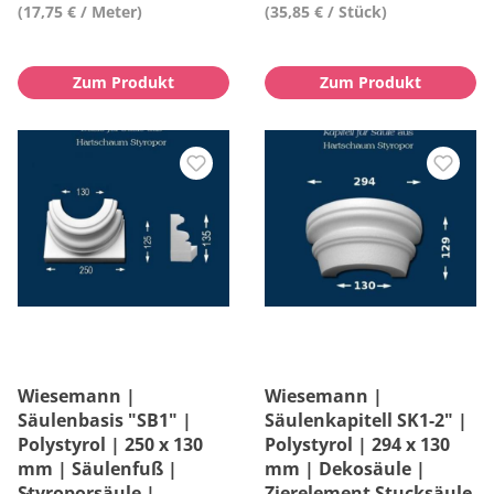
(17,75 € / Meter)
(35,85 € / Stück)
Zum Produkt
Zum Produkt
Wiesemann |
Wiesemann |
Säulenbasis "SB1" |
Säulenkapitell SK1-2" |
Polystyrol | 250 x 130
Polystyrol | 294 x 130
mm | Säulenfuß |
mm | Dekosäule |
Styroporsäule |
Zierelement Stucksäule