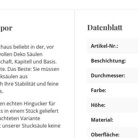
Datenblatt
opor
Artikel-Nr.:
haus beliebt in der, vor
lvollen Deko Säulen
Beschichtung:
aft, Kapitell und Basis.
nte. Das Beste: Sie müssen
Durchmesser:
cksäulen aus
Ihre Stabilität und feine
Farbe:
s.
en echten Hingucker für
Höhe:
s in einem Stück geliefert
uchteten Variante
Material:
it unserer Stucksäule keine
Oberfläche: