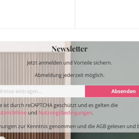
Newsletter
Jetzt anmelden und Vorteile sichern.
Abmeldung jederzeit möglich.
Absenden
te ist durch reCAPTCHA geschützt und es gelten die
tzrichtlinie
und
Nutzungsbedingungen
.
mungen
zur Kenntnis genommen und die
AGB
gelesen und b