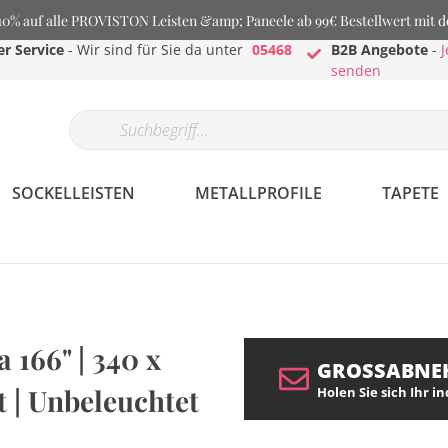
% auf alle PROVISTON Leisten &amp; Paneele ab 99€ Bestellwert mit 
r Service
- Wir sind für Sie da unter
05468
B2B Angebote
-
J
senden
SOCKELLEISTEN
METALLPROFILE
TAPETE
 166" | 340 x
GROSSABNE
t | Unbeleuchtet
Holen Sie sich Ihr i