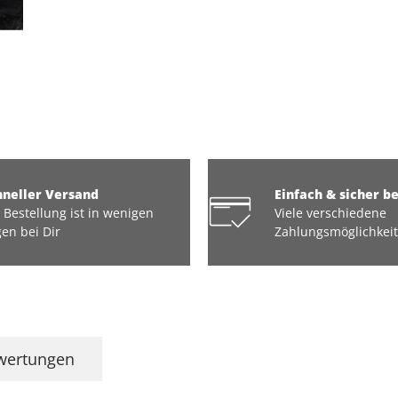
hneller Versand
Einfach & sicher b
 Bestellung ist in wenigen
Viele verschiedene
en bei Dir
Zahlungsmöglichkei
wertungen