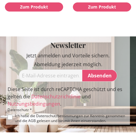
Zum Produkt
Zum Produkt
Newsletter
Jetzt anmelden und Vorteile sichern.
Abmeldung jederzeit möglich.
Absenden
Diese Seite ist durch reCAPTCHA geschützt und es
gelten die
Datenschutzrichtlinie
und
Nutzungsbedingungen
.
Datenschutz *
Ich habe die
Datenschutzbestimmungen
zur Kenntnis genommen
und die
AGB
gelesen und bin mit ihnen einverstanden.