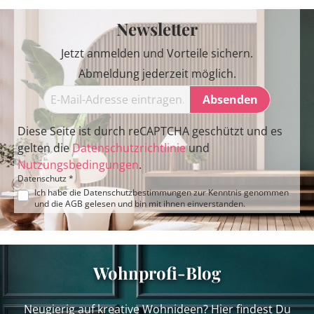
Newsletter
Jetzt anmelden und Vorteile sichern.
Abmeldung jederzeit möglich.
Absenden
Diese Seite ist durch reCAPTCHA geschützt und es
gelten die
Datenschutzrichtlinie
und
Nutzungsbedingungen
.
Datenschutz *
Ich habe die
Datenschutzbestimmungen
zur Kenntnis genommen
und die
AGB
gelesen und bin mit ihnen einverstanden.
Wohnprofi-Blog
Neugierig auf kreative Wohnideen? Hier findest Du