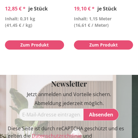
12,85 € *
je Stück
19,10 € *
je Stück
Inhalt: 0,31 kg
Inhalt: 1,15 Meter
(41,45 € / kg)
(16,61 € / Meter)
Zum Produkt
Zum Produkt
Newsletter
Jetzt anmelden und Vorteile sichern.
Abmeldung jederzeit möglich.
Absenden
Diese Seite ist durch reCAPTCHA geschützt und es
gelten die
Datenschutzrichtlinie
und