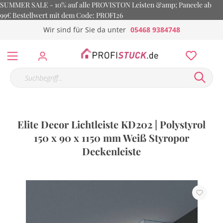
SUMMER SALE - 10% auf alle PROVISTON Leisten &amp; Paneele ab
99€ Bestellwert mit dem Code: PROFI26
Wir sind für Sie da unter
05468 9384748
Elite Decor Lichtleiste KD202 | Polystyrol
150 x 90 x 1150 mm Weiß Styropor
Deckenleiste