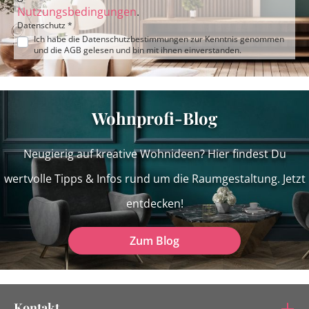
Nutzungsbedingungen
.
Datenschutz *
Ich habe die
Datenschutzbestimmungen
zur Kenntnis genommen
und die
AGB
gelesen und bin mit ihnen einverstanden.
Wohnprofi-Blog
Neugierig auf kreative Wohnideen? Hier findest Du
wertvolle Tipps & Infos rund um die Raumgestaltung. Jetzt
entdecken!
Zum Blog
Kontakt