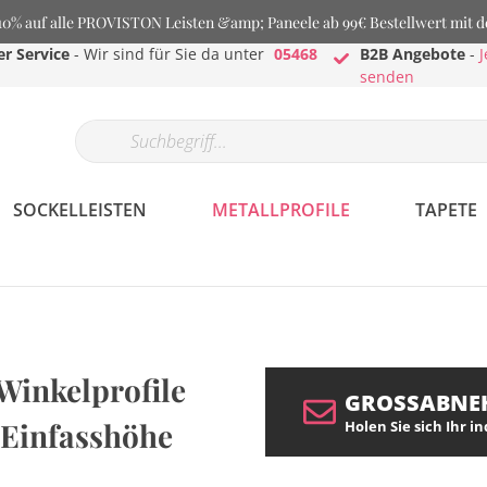
% auf alle PROVISTON Leisten &amp; Paneele ab 99€ Bestellwert mit 
r Service
- Wir sind für Sie da unter
05468
B2B Angebote
-
J
senden
SOCKELLEISTEN
METALLPROFILE
TAPETE
inkelprofile
GROSSABNE
 Einfasshöhe
Holen Sie sich Ihr i