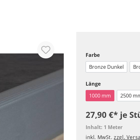
Farbe
Bronze Dunkel
Br
Länge
1000 mm
2500 m
27,90 €*
je St
Inhalt:
1 Meter
inkl. MwSt.
zzgl. Ver