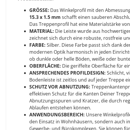
GRÖSSE:
Das Winkelprofil mit den Abmessu
15.3 x 1.5 mm
schafft einen sauberen Abschl
Das Treppenprofil hat eine Materialstärke von
MATERIAL:
Die Leiste wurde aus hochwertige
zeichnet sich durch eine robuste, rostfreie un
FARBE:
Silber. Diese Farbe passt sich dank de
modernen Optik harmonisch in jeden Einrichtun
ob dunkle oder helle Böden, weiße oder bunt
OBERFLÄCHE:
Die geriffelte Oberfläche für e
ANSPRECHENDES PROFILDESIGN:
Schlicht, v
Bodenleiste ist zeitlos und auf jeder Treppe e
SCHUTZ VOR ABNUTZUNG:
Treppenkantenpro
effektiven Schutz für die Kanten Deiner Trepp
Abnutzungsspuren und Kratzer, die durch re
Ablaufen entstehen können.
ANWENDUNGSBEREICH:
Unsere Winkelprofile
den Einsatz in Wohnhäusern, sondern auch in
Gewerbe- und Bürokomplexen. Sie können für 