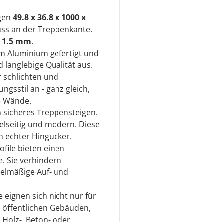
ngen
49.8 x 36.8 x 1000 x
uss an der Treppenkante.
1.5 mm
.
m Aluminium gefertigt und
d langlebige Qualität aus.
r schlichten und
gsstil an - ganz gleich,
e Wände.
in sicheres Treppensteigen.
ielseitig und modern. Diese
in echter Hingucker.
file bieten einen
e. Sie verhindern
gelmäßige Auf- und
 eignen sich nicht nur für
 öffentlichen Gebäuden,
Holz-, Beton- oder