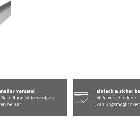
hneller Versand
Einfach & sicher b
 Bestellung ist in wenigen
Viele verschiedene
en bei Dir
Zahlungsmöglichkei