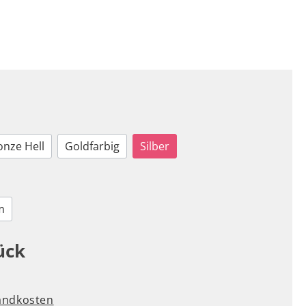
onze Hell
Goldfarbig
Silber
m
ück
sandkosten