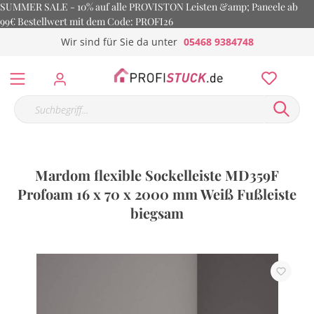
SUMMER SALE - 10% auf alle PROVISTON Leisten &amp; Paneele ab
99€ Bestellwert mit dem Code: PROFI26
Wir sind für Sie da unter
05468 9384748
Mardom flexible Sockelleiste MD359F
Profoam 16 x 70 x 2000 mm Weiß Fußleiste
biegsam