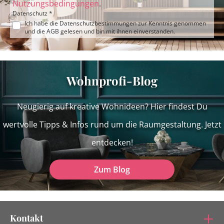
Nutzungsbedingungen
.
Datenschutz *
Ich habe die
Datenschutzbestimmungen
zur Kenntnis genommen
und die
AGB
gelesen und bin mit ihnen einverstanden.
Wohnprofi-Blog
Neugierig auf kreative Wohnideen? Hier findest Du
wertvolle Tipps & Infos rund um die Raumgestaltung. Jetzt
entdecken!
Zum Blog
Kontakt