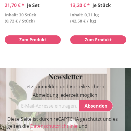
21,70 € *
je Set
13,20 € *
je Stück
Inhalt: 30 Stück
Inhalt: 0,31 kg
(0,72 € / Stück)
(42,58 € / kg)
Zum Produkt
Zum Produkt
Newsletter
Jetzt anmelden und Vorteile sichern.
Abmeldung jederzeit möglich.
Absenden
Diese Seite ist durch reCAPTCHA geschützt und es
gelten die
Datenschutzrichtlinie
und