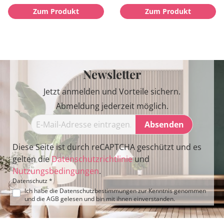
Zum Produkt
Zum Produkt
Newsletter
Jetzt anmelden und Vorteile sichern.
Abmeldung jederzeit möglich.
Absenden
Diese Seite ist durch reCAPTCHA geschützt und es
gelten die
Datenschutzrichtlinie
und
Nutzungsbedingungen
.
Datenschutz *
Ich habe die
Datenschutzbestimmungen
zur Kenntnis genommen
und die
AGB
gelesen und bin mit ihnen einverstanden.