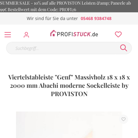
SUMMER SALE - 10% auf alle PROVISTON Leisten &amp; Paneele ab
99€ Bestellwert mit dem Code: PROFI26
Wir sind für Sie da unter
05468 9384748
Viertelstableiste "Genf" Massivholz 18 x 18 x
2000 mm Abachi moderne Sockelleiste by
PROVISTON