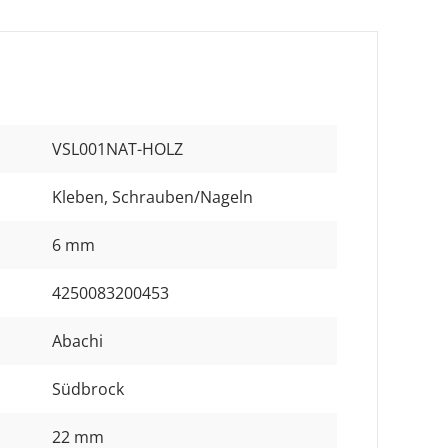
VSL001NAT-HOLZ
Kleben
, Schrauben/Nageln
6 mm
4250083200453
Abachi
Südbrock
22 mm