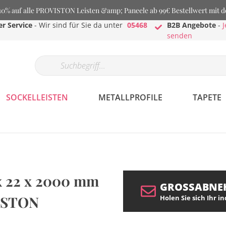
% auf alle PROVISTON Leisten &amp; Paneele ab 99€ Bestellwert mit 
r Service
- Wir sind für Sie da unter
05468
B2B Angebote
-
J
senden
SOCKELLEISTEN
METALLPROFILE
TAPETE
 x 22 x 2000 mm
GROSSABNE
VISTON
Holen Sie sich Ihr i