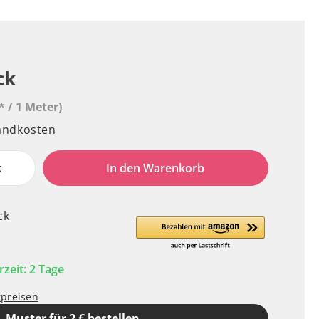
ck
* / 1 Meter)
sandkosten
k
In den Warenkorb
ck
rzeit: 2 Tage
rpreisen
Muster für 2 € bestellen