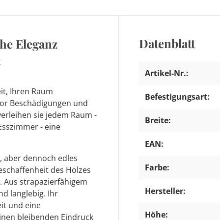
Datenblatt
che Eleganz
t
Artikel-Nr.:
eit, Ihren Raum
Befestigungsart:
 vor Beschädigungen und
erleihen sie jedem Raum -
Breite:
sszimmer - eine
EAN:
s, aber dennoch edles
Farbe:
 Beschaffenheit des Holzes
 Aus strapazierfähigem
Hersteller:
nd langlebig. Ihr
it und eine
Höhe:
einen bleibenden Eindruck