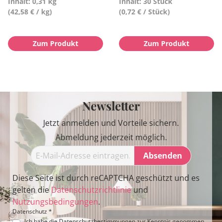
Inhalt: 0,31 kg
Inhalt: 30 Stück
(42,58 € / kg)
(0,72 € / Stück)
Zum Produkt
Zum Produkt
Newsletter
Jetzt anmelden und Vorteile sichern.
Abmeldung jederzeit möglich.
Absenden
Diese Seite ist durch reCAPTCHA geschützt und es
gelten die
Datenschutzrichtlinie
und
Nutzungsbedingungen
.
Datenschutz *
Ich habe die
Datenschutzbestimmungen
zur Kenntnis genommen