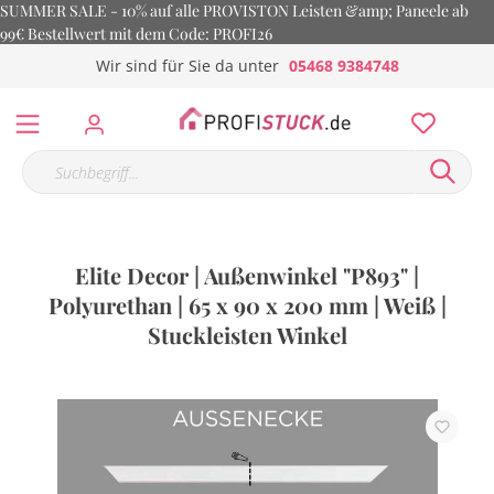
SUMMER SALE - 10% auf alle PROVISTON Leisten &amp; Paneele ab
99€ Bestellwert mit dem Code: PROFI26
Wir sind für Sie da unter
05468 9384748
Elite Decor | Außenwinkel "P893" |
Polyurethan | 65 x 90 x 200 mm | Weiß |
Stuckleisten Winkel