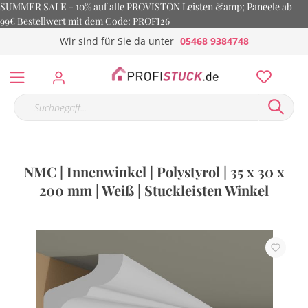
SUMMER SALE - 10% auf alle PROVISTON Leisten &amp; Paneele ab
99€ Bestellwert mit dem Code: PROFI26
Wir sind für Sie da unter
05468 9384748
NMC | Innenwinkel | Polystyrol | 35 x 30 x
200 mm | Weiß | Stuckleisten Winkel