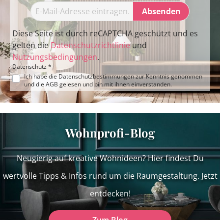
Absenden
Diese Seite ist durch reCAPTCHA geschützt und es
gelten die
Datenschutzrichtlinie
und
Nutzungsbedingungen
.
Datenschutz *
Ich habe die
Datenschutzbestimmungen
zur Kenntnis genommen
und die
AGB
gelesen und bin mit ihnen einverstanden.
Wohnprofi-Blog
Neugierig auf kreative Wohnideen? Hier findest Du
wertvolle Tipps & Infos rund um die Raumgestaltung. Jetzt
entdecken!