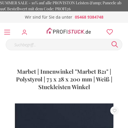
SUMMER SALE - 10% auf alle PROVISTON Leisten &amp; Paneele ab
99€ Bestellwert mit dem Code: PROFI26
Wir sind für Sie da unter
05468 9384748
Marbet | Innenwinkel "Marbet B21" |
Polystyrol | 73 x 28 x 200 mm | Weiß |
Stuckleisten Winkel