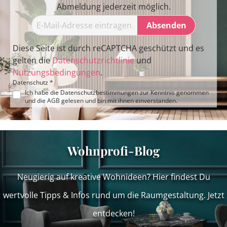
Abmeldung jederzeit möglich.
Absenden
Diese Seite ist durch reCAPTCHA geschützt und es
gelten die
Datenschutzrichtlinie
und
Nutzungsbedingungen
.
Datenschutz *
Ich habe die
Datenschutzbestimmungen
zur Kenntnis genommen
und die
AGB
gelesen und bin mit ihnen einverstanden.
Wohnprofi-Blog
Neugierig auf kreative Wohnideen? Hier findest Du
wertvolle Tipps & Infos rund um die Raumgestaltung. Jetzt
entdecken!