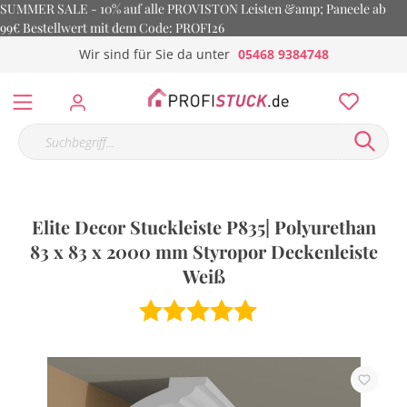
SUMMER SALE - 10% auf alle PROVISTON Leisten &amp; Paneele ab
99€ Bestellwert mit dem Code: PROFI26
Wir sind für Sie da unter
05468 9384748
Elite Decor Stuckleiste P835| Polyurethan
83 x 83 x 2000 mm Styropor Deckenleiste
Weiß