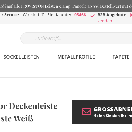
% auf alle PROVISTON Leisten &amp; Paneele ab 99€ Bestellwert mit 
r Service
- Wir sind für Sie da unter
05468
B2B Angebote
-
J
senden
SOCKELLEISTEN
METALLPROFILE
TAPETE
or Deckenleiste
GROSSABNE
iste Weiß
Holen Sie sich Ihr i