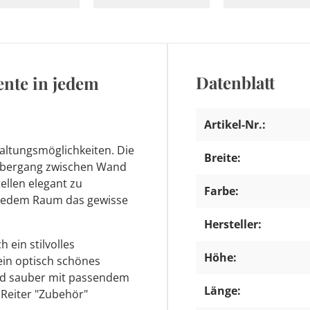
Datenblatt
ente in jedem
Artikel-Nr.:
taltungsmöglichkeiten. Die
Breite:
 Übergang zwischen Wand
ellen elegant zu
Farbe:
e jedem Raum das gewisse
Hersteller:
 ein stilvolles
Höhe:
 ein optisch schönes
 und sauber mit passendem
Länge:
 Reiter "Zubehör"