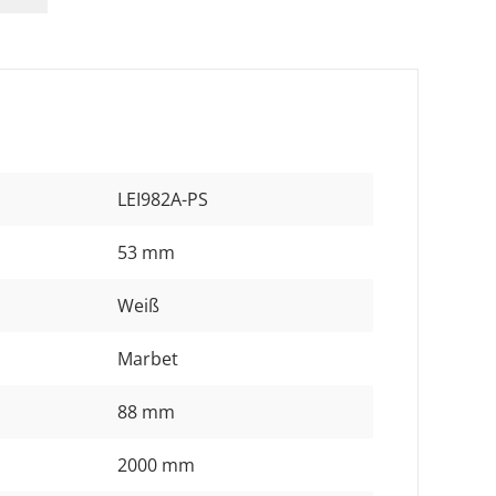
LEI982A-PS
53 mm
Weiß
Marbet
88 mm
2000 mm