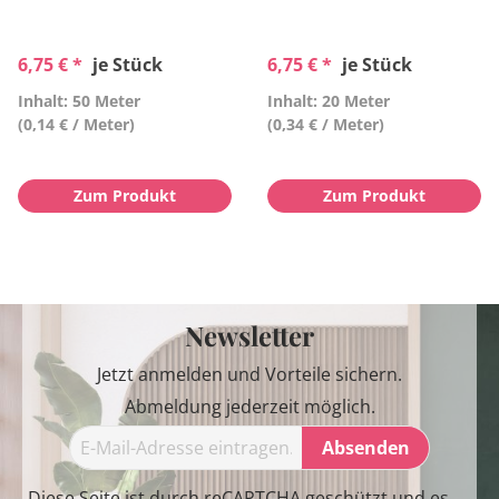
6,75 € *
je Stück
6,75 € *
je Stück
Inhalt: 50 Meter
Inhalt: 20 Meter
(0,14 € / Meter)
(0,34 € / Meter)
Zum Produkt
Zum Produkt
Newsletter
Jetzt anmelden und Vorteile sichern.
Abmeldung jederzeit möglich.
Absenden
Diese Seite ist durch reCAPTCHA geschützt und es