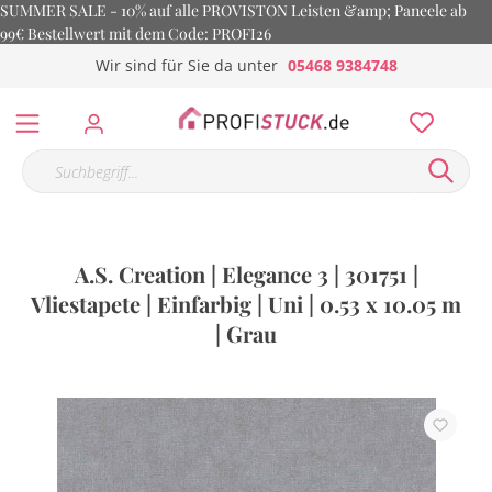
SUMMER SALE - 10% auf alle PROVISTON Leisten &amp; Paneele ab
99€ Bestellwert mit dem Code: PROFI26
Wir sind für Sie da unter
05468 9384748
A.S. Creation | Elegance 3 | 301751 |
Vliestapete | Einfarbig | Uni | 0.53 x 10.05 m
| Grau