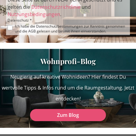
gelten die
Datenschutzrichtlinie
und
Nutzungsbedingungen
.
Datenschutz *
Ich habe die
Datenschutzbestimmungen
zur Kenntnis genommen
und die
AGB
gelesen und bin mit ihnen einverstanden.
Wohnprofi-Blog
Neugierig auf kreative Wohnideen? Hier findest Du
wertvolle Tipps & Infos rund um die Raumgestaltung. Jetzt
entdecken!
Zum Blog