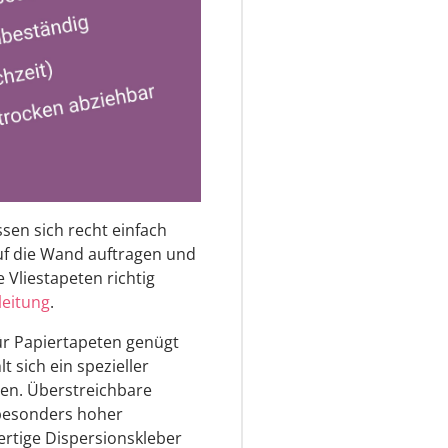
ssen sich recht einfach
auf die Wand auftragen und
 Vliestapeten richtig
leitung
.
 Für Papiertapeten genügt
t sich ein spezieller
eten. Überstreichbare
 besonders hoher
ertige Dispersionskleber