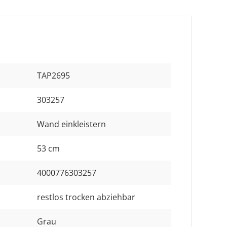
TAP2695
303257
Wand einkleistern
53 cm
4000776303257
restlos trocken abziehbar
Grau