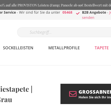
% auf alle PROVISTON Leisten &amp; Paneele ab 99€ Bestellwert mit 
r Service
- Wir sind für Sie da unter
05468
B2B Angebote
-
J
senden
SOCKELLEISTEN
METALLPROFILE
TAPETE
liestapete |
GROSSABNE
 Grau
Holen Sie sich Ihr i