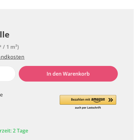
lle
* / 1 m²)
sandkosten
e
In den Warenkorb
le
rzeit: 2 Tage