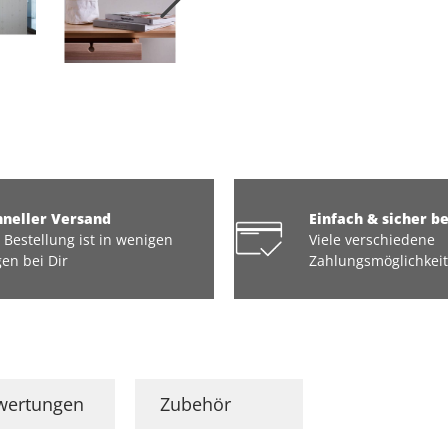
hneller Versand
Einfach & sicher b
 Bestellung ist in wenigen
Viele verschiedene
en bei Dir
Zahlungsmöglichkei
wertungen
Zubehör