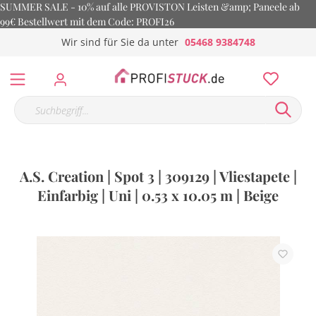
SUMMER SALE - 10% auf alle PROVISTON Leisten &amp; Paneele ab
99€ Bestellwert mit dem Code: PROFI26
Wir sind für Sie da unter
05468 9384748
A.S. Creation | Spot 3 | 309129 | Vliestapete |
Einfarbig | Uni | 0.53 x 10.05 m | Beige