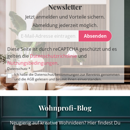
Newsletter
Jetzt anmelden und Vorteile sichern.
Abmeldung jederzeit möglich.
Absenden
Diese Seite ist durch reCAPTCHA geschützt und es
gelten die
Datenschutzrichtlinie
und
Nutzungsbedingungen
.
Datenschutz *
Ich habe die
Datenschutzbestimmungen
zur Kenntnis genommen
und die
AGB
gelesen und bin mit ihnen einverstanden.
Wohnprofi-Blog
Neugierig auf kreative Wohnideen? Hier findest Du