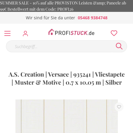
SUMMER SALE - 10% auf alle PROVISTON Leisten &amp; Paneele ab
99€ Bestellwert mit dem Code: PROFI26
Wir sind für Sie da unter
05468 9384748
A.S. Creation | Versace | 935241 | Vliestapete
| Muster & Motive | 0.7 x 10.05 m | Silber