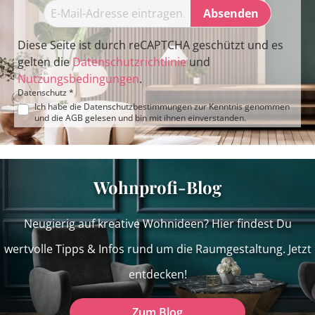
Absenden
Diese Seite ist durch reCAPTCHA geschützt und es
gelten die
Datenschutzrichtlinie
und
Nutzungsbedingungen
.
Datenschutz *
Ich habe die
Datenschutzbestimmungen
zur Kenntnis genommen
und die
AGB
gelesen und bin mit ihnen einverstanden.
Wohnprofi-Blog
Neugierig auf kreative Wohnideen? Hier findest Du
wertvolle Tipps & Infos rund um die Raumgestaltung. Jetzt
entdecken!
Zum Blog