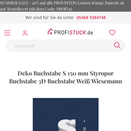
SUMMER SALE - 10% auf alle PROVISTON Leisten &amp; Paneele ab
99€ Bestellwert mit dem Code: PROFI26
Wir sind für Sie da unter
05468 9384748
Deko Buchstabe S 150 mm Styropor
Buchstabe 3D Buchstabe Weiß Wiesemann