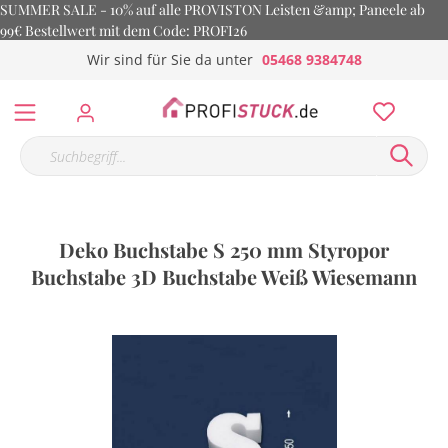
SUMMER SALE - 10% auf alle PROVISTON Leisten &amp; Paneele ab
99€ Bestellwert mit dem Code: PROFI26
Wir sind für Sie da unter
05468 9384748
Deko Buchstabe S 250 mm Styropor
Buchstabe 3D Buchstabe Weiß Wiesemann