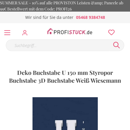
SUMMER SALE - 10% auf alle PROVISTON Leisten &amp; Paneele ab
99€ Bestellwert mit dem Code: PROFI26
Wir sind für Sie da unter
05468 9384748
Deko Buchstabe U 150 mm Styropor
Buchstabe 3D Buchstabe Weiß Wiesemann