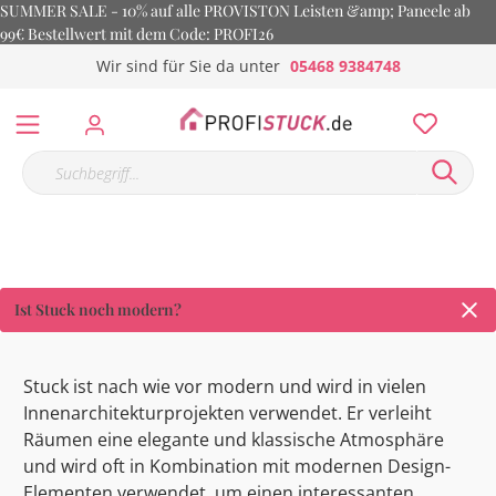
SUMMER SALE - 10% auf alle PROVISTON Leisten &amp; Paneele ab
99€ Bestellwert mit dem Code: PROFI26
Wir sind für Sie da unter
05468 9384748
Ist Stuck noch modern?
Stuck ist nach wie vor modern und wird in vielen
Innenarchitekturprojekten verwendet. Er verleiht
Räumen eine elegante und klassische Atmosphäre
und wird oft in Kombination mit modernen Design-
Elementen verwendet, um einen interessanten