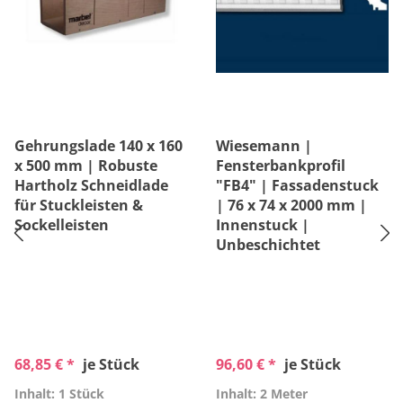
Gehrungslade 140 x 160
Wiesemann |
x 500 mm | Robuste
Fensterbankprofil
Hartholz Schneidlade
"FB4" | Fassadenstuck
für Stuckleisten &
| 76 x 74 x 2000 mm |
Sockelleisten
Innenstuck |
Unbeschichtet
68,85 € *
je Stück
96,60 € *
je Stück
Inhalt: 1 Stück
Inhalt: 2 Meter