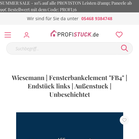
SUMMER SALE - 10% auf alle PROVISTON Leisten &amp; Paneele ab
99€ Bestellwert mit dem Code: PROFI26
Wir sind für Sie da unter
05468 9384748
Wiesemann | Fensterbankelement "FB4" |
Endstück links | Außenstuck |
Unbeschichtet