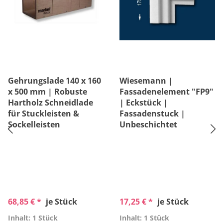
Gehrungslade 140 x 160
Wiesemann |
x 500 mm | Robuste
Fassadenelement "FP9"
Hartholz Schneidlade
| Eckstück |
für Stuckleisten &
Fassadenstuck |
Sockelleisten
Unbeschichtet
68,85 € *
je Stück
17,25 € *
je Stück
Inhalt: 1 Stück
Inhalt: 1 Stück