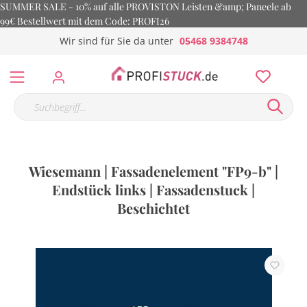
SUMMER SALE - 10% auf alle PROVISTON Leisten &amp; Paneele ab
99€ Bestellwert mit dem Code: PROFI26
Wir sind für Sie da unter
05468 9384748
Wiesemann | Fassadenelement "FP9-b" |
Endstück links | Fassadenstuck |
Beschichtet