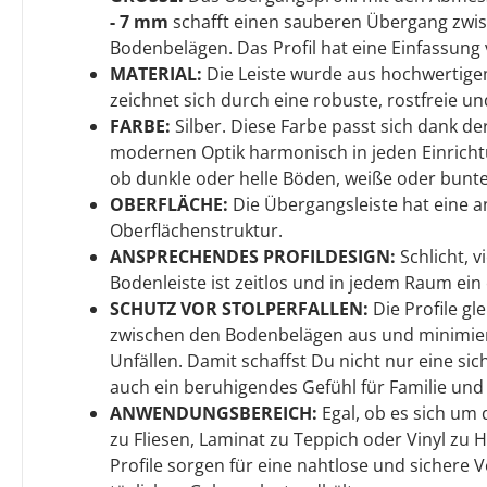
- 7 mm
schafft einen sauberen Übergang zwi
Bodenbelägen. Das Profil hat eine Einfassung
MATERIAL:
Die Leiste wurde aus hochwertige
zeichnet sich durch eine robuste, rostfreie un
FARBE:
Silber. Diese Farbe passt sich dank de
modernen Optik harmonisch in jeden Einrichtun
ob dunkle oder helle Böden, weiße oder bunt
OBERFLÄCHE:
Die Übergangsleiste hat eine 
Oberflächenstruktur.
ANSPRECHENDES PROFILDESIGN:
Schlicht, v
Bodenleiste ist zeitlos und in jedem Raum ein
SCHUTZ VOR STOLPERFALLEN:
Die Profile g
zwischen den Bodenbelägen aus und minimier
Unfällen. Damit schaffst Du nicht nur eine s
auch ein beruhigendes Gefühl für Familie und
ANWENDUNGSBEREICH:
Egal, ob es sich um
zu Fliesen, Laminat zu Teppich oder Vinyl zu H
Profile sorgen für eine nahtlose und sichere 