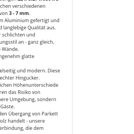
schen verschiedenen
 von
3 - 7 mm
.
m Aluminium gefertigt und
d langlebige Qualität aus.
r schlichten und
gsstil an - ganz gleich,
e Wände.
angenehm glatte
ielseitig und modern. Diese
 echter Hingucker.
leichen Höhenunterschiede
en das Risiko von
ichere Umgebung, sondern
 Gäste.
 den Übergang von Parkett
olz handelt - unsere
Verbindung, die dem