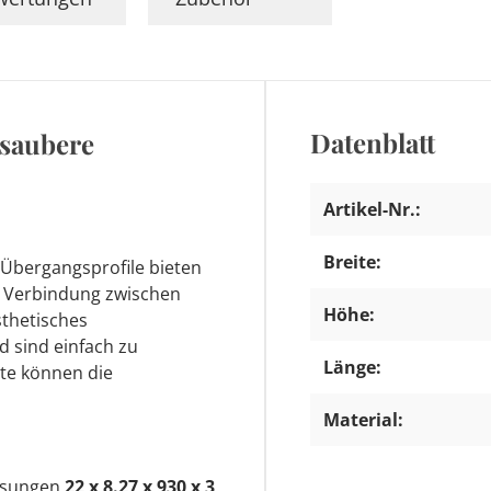
Datenblatt
 saubere
Artikel-Nr.:
Breite:
 Übergangsprofile bieten
le Verbindung zwischen
Höhe:
thetisches
d sind einfach zu
Länge:
nte können die
Material:
ssungen
22 x 8.27 x 930 x 3