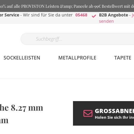
% auf alle PROVISTON Leisten &amp; Paneele ab 99€ Bestellwert mit 
r Service
- Wir sind für Sie da unter
05468
B2B Angebote
-
J
senden
SOCKELLEISTEN
METALLPROFILE
TAPETE
he 8.27 mm
GROSSABNE
 mm
Holen Sie sich Ihr i