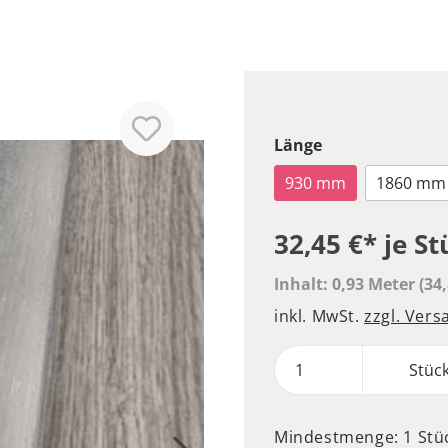
Länge
930 mm
1860 mm
32,45 €*
je St
Inhalt:
0,93 Meter
(34
inkl. MwSt.
zzgl. Ver
Stüc
Mindestmenge: 1 Stü