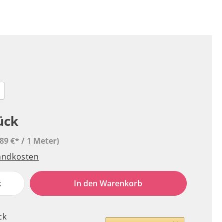
ück
,89 €* / 1 Meter)
sandkosten
k
In den Warenkorb
ck