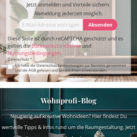
Jetzt anmelden und Vorteile sichern.
Abmeldung jederzeit möglich.
Absenden
Diese Seite ist durch reCAPTCHA geschützt und es
gelten die
Datenschutzrichtlinie
und
Nutzungsbedingungen
.
Datenschutz *
Ich habe die
Datenschutzbestimmungen
zur Kenntnis genommen
und die
AGB
gelesen und bin mit ihnen einverstanden.
Wohnprofi-Blog
Neugierig auf kreative Wohnideen? Hier findest Du
wertvolle Tipps & Infos rund um die Raumgestaltung. Jetzt