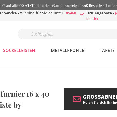
% auf alle PROVISTON Leisten &amp; Paneele ab 99€ Bestellwert mit 
r Service
- Wir sind für Sie da unter
05468
B2B Angebote
-
J
senden
SOCKELLEISTEN
METALLPROFILE
TAPETE
furnier 16 x 40
GROSSABNE
ste by
Holen Sie sich Ihr i