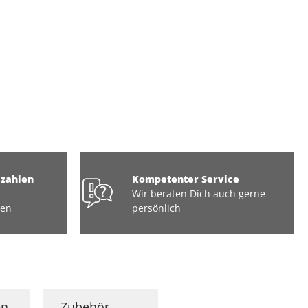
ezahlen
Kompetenter Service
Wir beraten Dich auch gerne
ten
persönlich
en
Zubehör