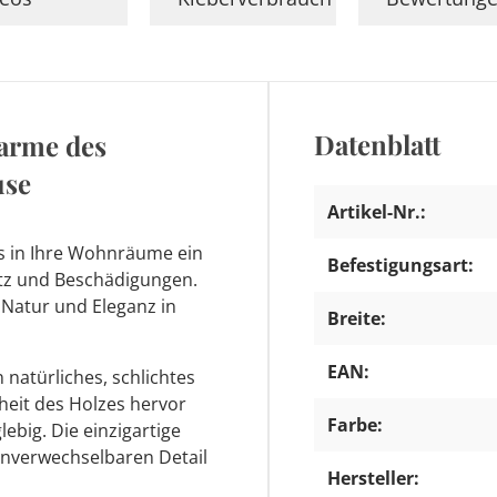
Datenblatt
harme des
use
Artikel-Nr.:
os in Ihre Wohnräume ein
Befestigungsart:
utz und Beschädigungen.
 Natur und Eleganz in
Breite:
EAN:
 natürliches, schlichtes
nheit des Holzes hervor
Farbe:
ebig. Die einzigartige
unverwechselbaren Detail
Hersteller: