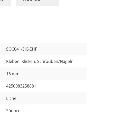
SOC041-EIC-EHF
Kleben
, Klicken
, Schrauben/Nageln
16 mm
4250083258881
Eiche
Südbrock