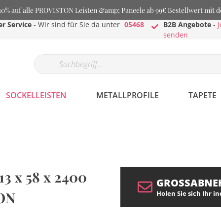
% auf alle PROVISTON Leisten &amp; Paneele ab 99€ Bestellwert mit 
r Service
- Wir sind für Sie da unter
05468
B2B Angebote
-
J
senden
SOCKELLEISTEN
METALLPROFILE
TAPETE
13 x 58 x 2400
GROSSABNE
TON
Holen Sie sich Ihr i