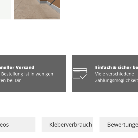
hneller Versand
Einfach & sicher b
 Bestellung ist in wenigen
Viele verschiedene
en bei Dir
Zahlungsmöglichkei
deos
Kleberverbrauch
Bewertung