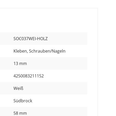
SOC037WEI-HOLZ
Kleben
, Schrauben/Nageln
13 mm
4250083211152
Weiß
Südbrock
58 mm