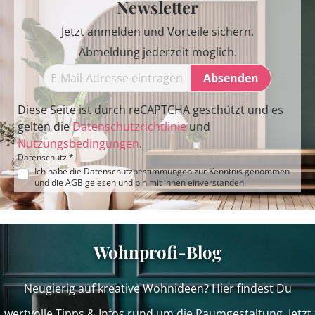
Newsletter
Jetzt anmelden und Vorteile sichern.
Abmeldung jederzeit möglich.
Absenden
Diese Seite ist durch reCAPTCHA geschützt und es
gelten die
Datenschutzrichtlinie
und
Nutzungsbedingungen
.
Datenschutz *
Ich habe die
Datenschutzbestimmungen
zur Kenntnis genommen
und die
AGB
gelesen und bin mit ihnen einverstanden.
Wohnprofi-Blog
Neugierig auf kreative Wohnideen? Hier findest Du
wertvolle Tipps & Infos rund um die Raumgestaltung. Jetzt