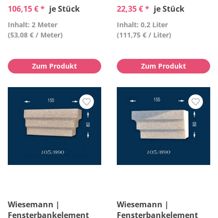
106,15 € *
je Stück
22,35 € *
je Stück
Inhalt: 2 Meter
Inhalt: 0,2 Liter
(53,08 € / Meter)
(111,75 € / Liter)
Zum Produkt
Zum Produkt
Wiesemann |
Wiesemann |
Fensterbankelement
Fensterbankelement