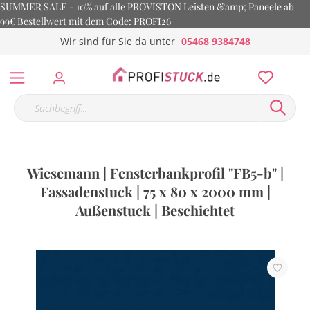
SUMMER SALE - 10% auf alle PROVISTON Leisten &amp; Paneele ab
99€ Bestellwert mit dem Code: PROFI26
Wir sind für Sie da unter
05468 9384748
Wiesemann | Fensterbankprofil "FB5-b" |
Fassadenstuck | 75 x 80 x 2000 mm |
Außenstuck | Beschichtet